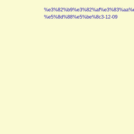
%e3%82%b9%e3%82%af%e3%83%aa%e
%e5%8d%88%e5%be%8c3-12-09