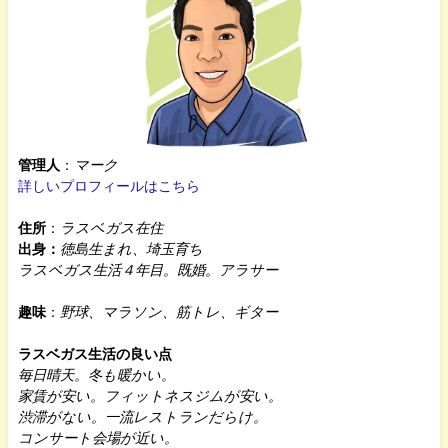
管理人
：
マーク
詳しいプロフィールはこちら
住所
：
ラスベガス在住
出身：
徳島生まれ、埼玉育ち
ラスベガス生活４年目。既婚。アラサー
趣味
：
野球、マラソン、筋トレ、ギター
ラスベガス生活の良い点
毎日晴天。冬も暖かい。
家賃が安い。フィットネスジムが安い。
渋滞がない。一流レストランだらけ。
コンサート会場が近い。