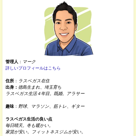
管理人
：
マーク
詳しいプロフィールはこちら
住所
：
ラスベガス在住
出身：
徳島生まれ、埼玉育ち
ラスベガス生活４年目。既婚。アラサー
趣味
：
野球、マラソン、筋トレ、ギター
ラスベガス生活の良い点
毎日晴天。冬も暖かい。
家賃が安い。フィットネスジムが安い。