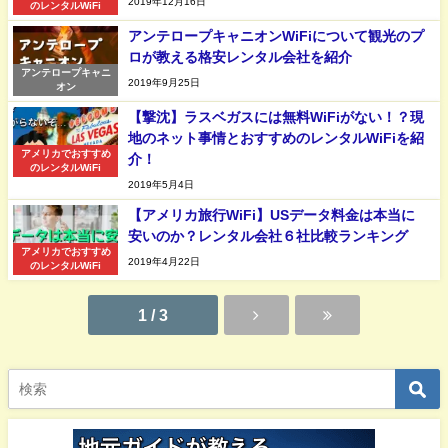
2019年12月16日
のレンタルWiFi
アンテロープキャニオンWiFiについて観光のプ
ロが教える格安レンタル会社を紹介
アンテロープキャニ
2019年9月25日
オン
【撃沈】ラスベガスには無料WiFiがない！？現
地のネット事情とおすすめのレンタルWiFiを紹
アメリカでおすすめ
介！
のレンタルWiFi
2019年5月4日
【アメリカ旅行WiFi】USデータ料金は本当に
安いのか？レンタル会社６社比較ランキング
アメリカでおすすめ
2019年4月22日
のレンタルWiFi
1 / 3