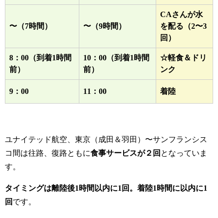
CAさんが水
〜（7時間）
〜（9時間）
を配る（2〜3
回）
8：00（到着1時間
10：00（到着1時間
☆軽食＆ドリ
前）
前）
ンク
9：00
11：00
着陸
ユナイテッド航空、東京（成田＆羽田）〜サンフランシス
コ間は往路、復路ともに
食事サービスが２回
となっていま
す。
タイミングは離陸後1時間以内に1回。着陸1時間に以内に1
回
です。