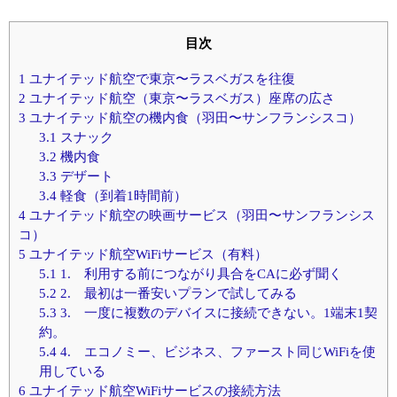
目次
1
ユナイテッド航空で東京〜ラスベガスを往復
2
ユナイテッド航空（東京〜ラスベガス）座席の広さ
3
ユナイテッド航空の機内食（羽田〜サンフランシスコ）
3.1
スナック
3.2
機内食
3.3
デザート
3.4
軽食（到着1時間前）
4
ユナイテッド航空の映画サービス（羽田〜サンフランシス
コ）
5
ユナイテッド航空WiFiサービス（有料）
5.1
1. 利用する前につながり具合をCAに必ず聞く
5.2
2. 最初は一番安いプランで試してみる
5.3
3. 一度に複数のデバイスに接続できない。1端末1契
約。
5.4
4. エコノミー、ビジネス、ファースト同じWiFiを使
用している
6
ユナイテッド航空WiFiサービスの接続方法