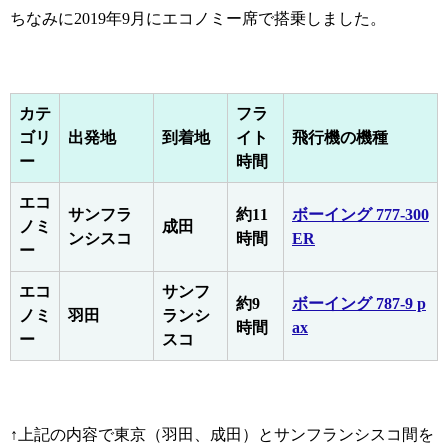
ちなみに2019年9月にエコノミー席で搭乗しました。
カテ
フラ
ゴリ
出発地
到着地
イト
飛行機の機種
ー
時間
エコ
サンフラ
約11
ボーイング 777-300
ノミ
成田
ンシスコ
時間
ER
ー
エコ
サンフ
約9
ボーイング 787-9 p
ノミ
羽田
ランシ
時間
ax
ー
スコ
↑上記の内容で東京（羽田、成田）とサンフランシスコ間を