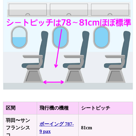
区間
飛行機の機種
シートピッチ
羽田〜サン
ボーイング 787-
フランシス
81cm
9 pax
コ