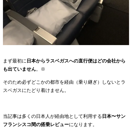
まず最初に
日本からラスベガスへの直行便はどの会社から
も出ていません
。※
そのため必ずどこかの都市を経由（乗り継ぎ）しないとラ
スベガスにたどり着けません。
当記事は多くの日本人が経由地として利用する
日本〜サン
フランシスコ間の搭乗レビュー
になります。