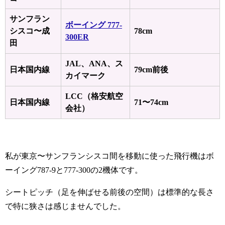
サンフラン
ボーイング 777-
シスコ〜成
78cm
300ER
田
JAL、ANA、ス
日本国内線
79cm前後
カイマーク
LCC（格安航空
日本国内線
71〜74cm
会社）
私が東京〜サンフランシスコ間を移動に使った飛行機はボ
ーイング787-9と777-300の2機体です。
シートピッチ（足を伸ばせる前後の空間）は標準的な長さ
で特に狭さは感じませんでした。