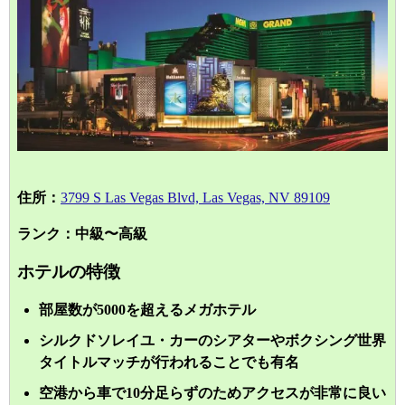
住所：
3799 S Las Vegas Blvd, Las Vegas, NV 89109
ランク：中級〜高級
ホテルの特徴
部屋数が5000を超えるメガホテル
シルクドソレイユ・カーのシアターやボクシング世界
タイトルマッチが行われることでも有名
空港から車で10分足らずのためアクセスが非常に良い